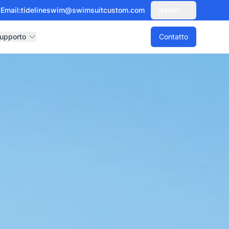
Email:
tidelineswim@swimsuitcustom.com
Italian
upporto
Contatto