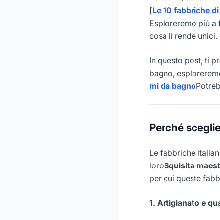
[
Le 10 fabbriche d
Esploreremo più a f
cosa li rende unici.
In questo post, ti p
bagno, esploreremo
mi da bagno
Potreb
Perché sceglie
Le fabbriche italia
loro
Squisita maest
per cui queste fabb
1. Artigianato e qua