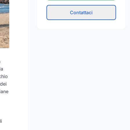
Contattaci
a
la
chio
 dei
liane
i