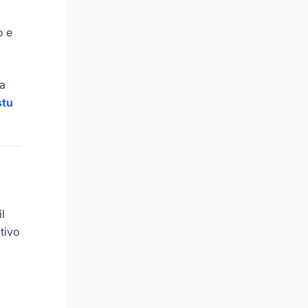
o e
da
stu
l
tivo