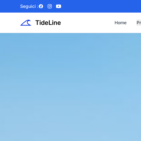
Seguici :
Facebook
Instagram
YouTube
TideLine
Home
Pr