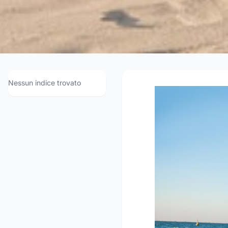
Fabbriche di costu
cons
Nessun indice trovato
202
Con