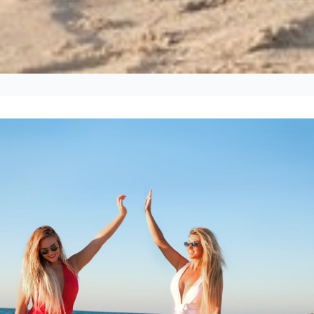
mi da bagno italiane
igliate
4-12
Dayu
sulta Ora