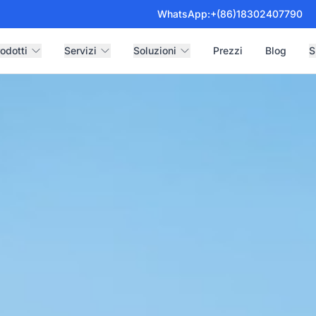
WhatsApp:
+(86)18302407790
odotti
Servizi
Soluzioni
Prezzi
Blog
S