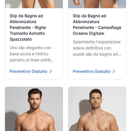
Slip da Bagno ad
Slip da Bagno ad
Abbronzatura
Abbronzatura
Penetrante - Righe
Penetrante - Camouflage
Tramonto Astratto
Oceano Digitale
Spazzolato
Sperimenta l'esposizione
Uno slip elegante con
solare definitiva con
base scura e motivo
questi slip da bagno ad
astratto di linee sottili
asciugatura rapida. Con
spazzolate in rosso, rosa
un motivo di camouflage
Preventivo Gratuito
Preventivo Gratuito
e arancione. Il design
blu digitale pixelato
evoca velocità e
sottile, combinano stile
movimento, offrendo un
high-tech con comfort
look elegante e moderno
da nuoto classico.
per ogni amante del sole.
Perfetto per piscina o
spiaggia.