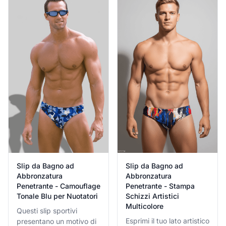
spiaggia raffinato.
divertente ispirato al
retrò fatto per
abbronzarsi.
Slip da Bagno ad
Slip da Bagno ad
Abbronzatura
Abbronzatura
Penetrante - Stampa
Penetrante - Camouflage
Schizzi Artistici
Tonale Blu per Nuotatori
Multicolore
Questi slip sportivi
Esprimi il tuo lato artistico
presentano un motivo di