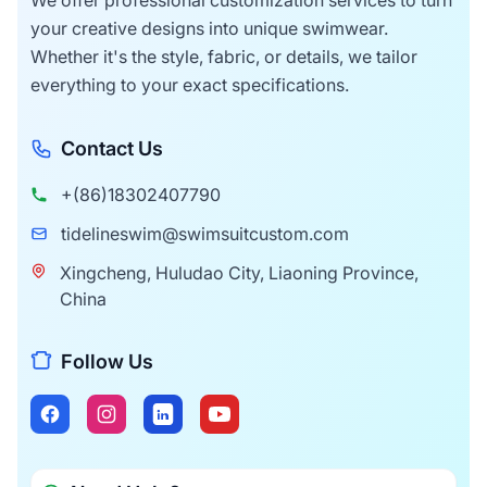
un'abbronzatura senza
your creative designs into unique swimwear.
cuciture.
Whether it's the style, fabric, or details, we tailor
everything to your exact specifications.
Contact Us
+(86)18302407790
tidelineswim@swimsuitcustom.com
Xingcheng, Huludao City, Liaoning Province,
China
Follow Us