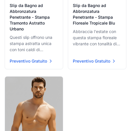
Slip da Bagno ad
Slip da Bagno ad
Abbronzatura
Abbronzatura
Penetrante - Stampa
Penetrante - Stampa
Tramonto Astratto
Floreale Tropicale Blu
Urbano
Abbraccia l'estate con
Questi slip offrono una
questa stampa floreale
stampa astratta unica
vibrante con tonalità di
con toni caldi di
foglie e fiori tropicali blu
arancione e nero, che
e bianchi. Il tessuto
Preventivo Gratuito
Preventivo Gratuito
ricordano un tramonto
leggero e ad asciugatura
urbano o arte di strada
rapida è progettato per
moderna. Il tessuto
massima efficacia ed
speciale permette
comodità di
un'abbronzatura
abbronzatura.
uniforme mantenendo
modestia e stile.