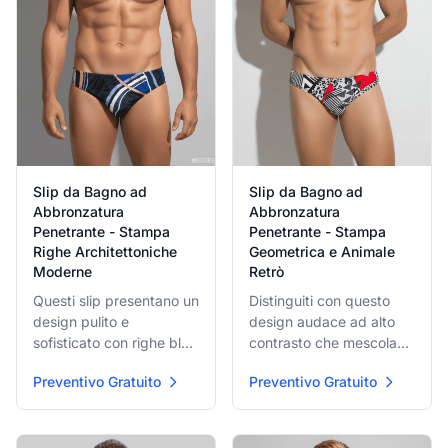
Slip da Bagno ad
Slip da Bagno ad
Abbronzatura
Abbronzatura
Penetrante - Stampa
Penetrante - Stampa
Righe Architettoniche
Geometrica e Animale
Moderne
Retrò
Questi slip presentano un
Distinguiti con questo
design pulito e
design audace ad alto
sofisticato con righe blu,
contrasto che mescola
bianche e ramate che si
motivi geometrici bianco
Preventivo Gratuito
Preventivo Gratuito
intersecano. Il motivo
e nero, macchie di
suggerisce un disegno
leopardo e un tocco di
architettonico moderno,
forme astratte rosso
perfetto per un look da
brillante. Uno slip