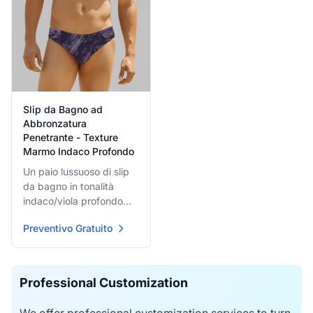
Slip da Bagno ad
Abbronzatura
Penetrante - Texture
Marmo Indaco Profondo
Un paio lussuoso di slip
da bagno in tonalità
indaco/viola profondo
con motivo marmorizzato
Preventivo Gratuito
o strutturato sottile.
Offrono un look scuro
sofisticato garantendo al
contempo funzione
Professional Customization
completa di
penetrazione solare per
We offer professional customization services to turn