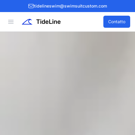
tidelineswim@swimsuitcustom.com
TideLine
Open menu
Contatto