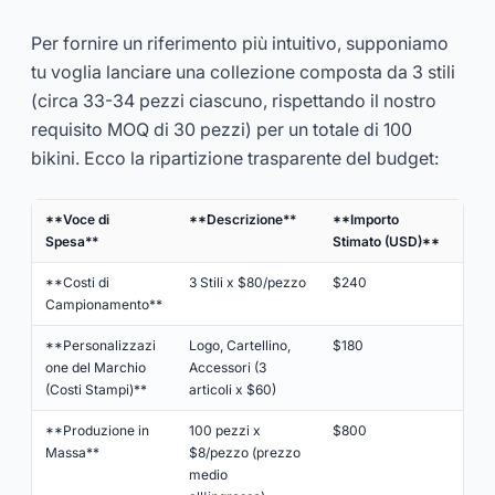
Per fornire un riferimento più intuitivo, supponiamo
tu voglia lanciare una collezione composta da 3 stili
(circa 33-34 pezzi ciascuno, rispettando il nostro
requisito MOQ di 30 pezzi) per un totale di 100
bikini. Ecco la ripartizione trasparente del budget:
**Voce di
**Descrizione**
**Importo
Spesa**
Stimato (USD)**
**Costi di
3 Stili x $80/pezzo
$240
Campionamento**
**Personalizzazi
Logo, Cartellino,
$180
one del Marchio
Accessori (3
(Costi Stampi)**
articoli x $60)
**Produzione in
100 pezzi x
$800
Massa**
$8/pezzo (prezzo
medio