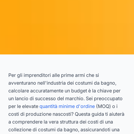
Avvia una linea di costumi da
bagno per ~$1.500: Guida ai
Per gli imprenditori alle prime armi che si
costi con MOQ di 30 pezzi
avventurano nell'industria dei costumi da bagno,
calcolare accuratamente un budget è la chiave per
2025-08
Dayu
un lancio di successo del marchio. Sei preoccupato
per le elevate
quantità minime d'ordine
(MOQ) o i
costi di produzione nascosti? Questa guida ti aiuterà
Consulta Ora
a comprendere la vera struttura dei costi di una
collezione di costumi da bagno, assicurandoti una