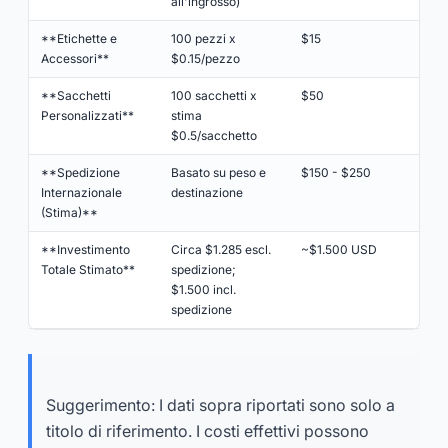
all'ingrosso)
**Etichette e
100 pezzi x
$15
Accessori**
$0.15/pezzo
**Sacchetti
100 sacchetti x
$50
Personalizzati**
stima
$0.5/sacchetto
**Spedizione
Basato su peso e
$150 - $250
Internazionale
destinazione
(Stima)**
**Investimento
Circa $1.285 escl.
~$1.500 USD
Totale Stimato**
spedizione;
$1.500 incl.
spedizione
Suggerimento: I dati sopra riportati sono solo a
titolo di riferimento. I costi effettivi possono