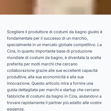
I 7 migliori produttori di costumi
da bagno in Cina | Costumi da
Scegliere il produttore di costumi da bagno giusto è
bagno personalizzati
fondamentale per il successo di un marchio,
specialmente in un mercato globale competitivo. La
2024-12
Dayu
Cina, in quanto importante base di produzione
mondiale di costumi da bagno, è diventata la scelta
preferita per molti marchi che cercano
Consulta Ora
collaborazione grazie alle sue eccellenti capacità
produttive, alla sua economicità e alla sua
innovazione. Questo articolo mira a fornire una
guida dettagliata per marchi e startup che cercano
fabbriche di costumi da bagno in Cina, aiutandovi a
trovare rapidamente il partner più adatto alle vostre
esigenze.