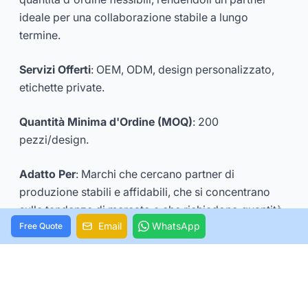
ideale per una collaborazione stabile a lungo
termine.
Servizi Offerti
: OEM, ODM, design personalizzato,
etichette private.
Quantità Minima d'Ordine (MOQ)
: 200
pezzi/design.
Adatto Per
: Marchi che cercano partner di
produzione stabili e affidabili, che si concentrano
sulle tendenze di mercato e che richiedono quantità
Email
WhatsApp
Free Quote
d'ordine flessibili.
6. Dongguan Wisrise Garment Co., Ltd.