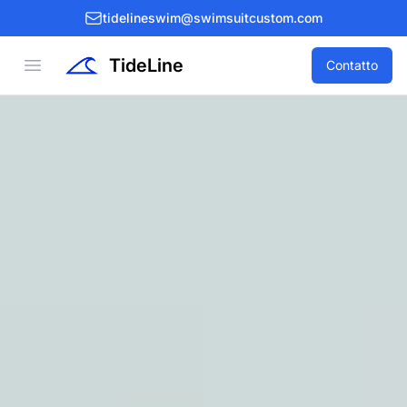
tidelineswim@swimsuitcustom.com
TideLine
Open menu
Contatto