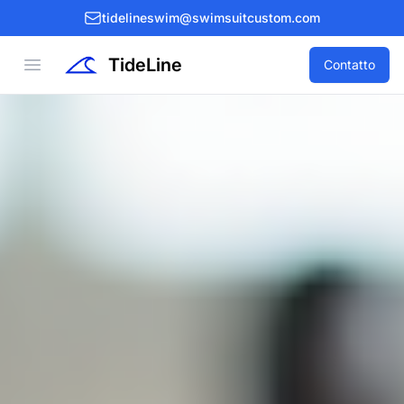
tidelineswim@swimsuitcustom.com
TideLine
Open menu
Contatto