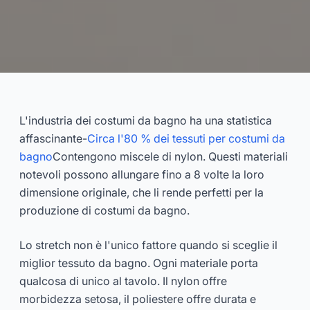
Guida definitiva ai tessuti per
costumi da bagno: nylon,
L'industria dei costumi da bagno ha una statistica
poliestere ed eco-friendly
affascinante-
Circa l'80 % dei tessuti per costumi da
bagno
Contengono miscele di nylon. Questi materiali
2025-03
Dayu
notevoli possono allungare fino a 8 volte la loro
dimensione originale, che li rende perfetti per la
produzione di costumi da bagno.
Consulta Ora
Lo stretch non è l'unico fattore quando si sceglie il
miglior tessuto da bagno. Ogni materiale porta
qualcosa di unico al tavolo. Il nylon offre
morbidezza setosa, il poliestere offre durata e